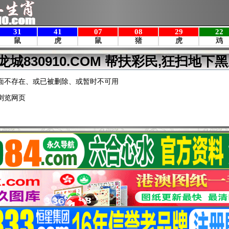
龙城830910.COM 帮扶彩民,狂扫地下黑
面不存在、或已被删除、或暂时不可用
浏览网页