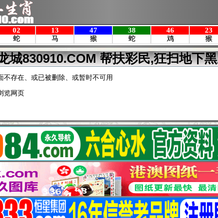
龙城830910.COM 帮扶彩民,狂扫地下黑
面不存在、或已被删除、或暂时不可用
浏览网页