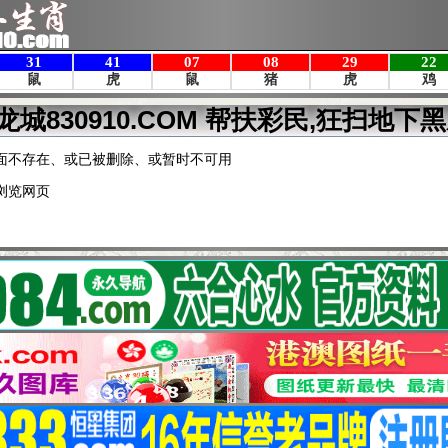
龙城830910.COM 帮扶彩民,狂扫地下黑
面不存在、或已被删除、或暂时不可用
浏览网页